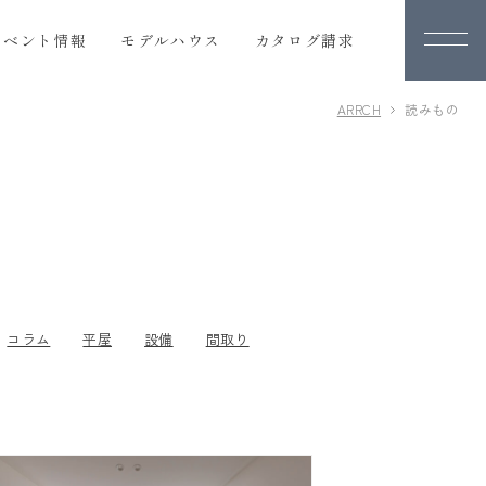
イベント情報
モデルハウス
カタログ請求
ARRCH
読みもの
カタログ請求
人気の間取りプラン
オーナー様の体験談
コラム
平屋
設備
間取り
り
会社案内
会社概要
ARRCHの歴史
スタッフ紹介