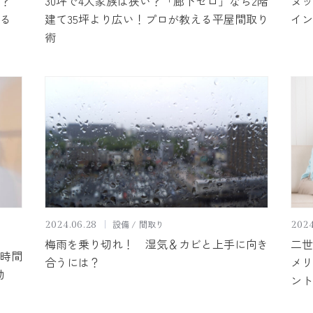
？
30坪で4人家族は狭い？「廊下ゼロ」なら2階
ヌッ
る
建て35坪より広い！プロが教える平屋間取り
イン
術
設備
間取り
2024.06.28
2024
梅雨を乗り切れ！ 湿気＆カビと上手に向き
二世
時間
合うには？
メリ
動
ント