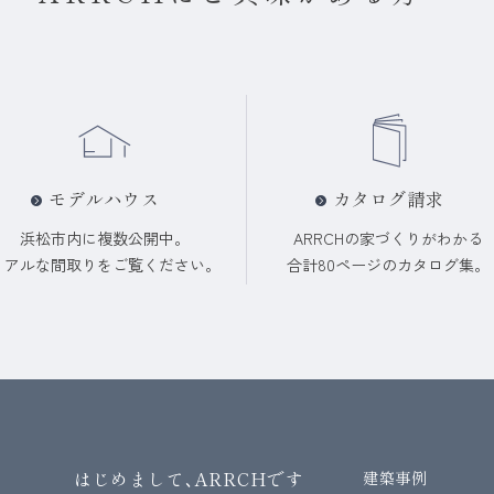
モデルハウス
カタログ請求
浜松市内に複数公開中。
ARRCHの家づくりが
わかる
リアルな間取りを
ご覧ください
。
合計80ページ
のカタログ集
。
はじめまして､ARRCHです
建築事例