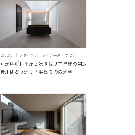
建築家紹介
ー
トップページ
デザイン
コラム
平屋
間取り
.06.09
ロが解説】平屋と吹き抜け二階建の開放
ージ
採用情報
費用はどう違う？浜松での最適解