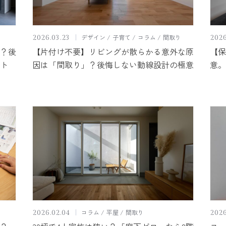
デザイン
子育て
コラム
間取り
2026.03.23
2026
？後
【片付け不要】リビングが散らかる意外な原
【保
ト
因は「間取り」？後悔しない動線設計の極意
意。
コラム
平屋
間取り
2026.02.04
2026