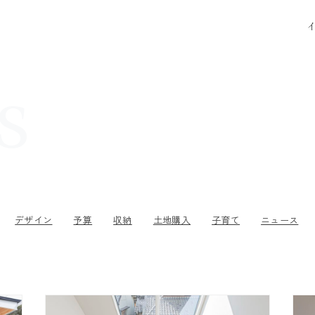
s
イベント一覧
モデルハウス
建築事例
デザイン
予算
収納
土地購入
子育て
ニュース
はじめまして､ARRCHです
ARRCHの家づく
得意なこと・苦手なこと
デザイン・設計
建築家とつくる理由
住宅性能
絶対に予算を超えない工夫
資金計画