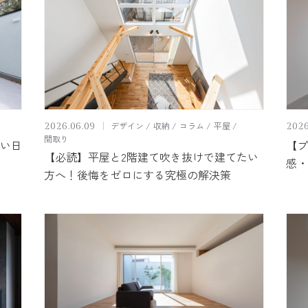
平屋に自信があります
土地探し
保証・アフターフォロ
お客様満足度レビュー
よくあるご質問
LINE UP
読みもの
デザイン
収納
コラム
平屋
2026.06.09
2026
間取り
い日
【プ
オーナー様専用ペ
【必読】平屋と2階建て吹き抜けで建てたい
感・
方へ！後悔をゼロにする究極の解決策