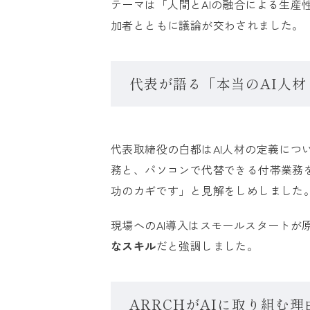
テーマは「人間とAIの融合による生産
加者とともに議論が交わされました。
代表が語る「本当のAI人材
代表取締役の白都はAI人材の定義につ
務と、パソコンで代替できる付帯業務を
功のカギです」と見解をしめしました
現場へのAI導入はスモールスタートが
なスキル
だと強調しました。
ARRCHがAIに取り組む理