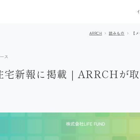
ARRCH
読みもの
【メ
ース
イベント一覧
モデルハウス
宅新報に掲載｜ARRCHが取
建築事例
はじめまして､ARRCHです
ARRCHの家づく
得意なこと・苦手なこと
デザイン・設計
建築家とつくる理由
住宅性能
絶対に予算を超えない工夫
資金計画