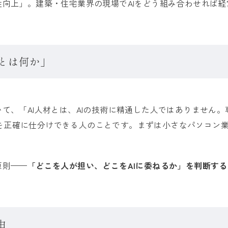
性向上」。建築・住宅業界の現場でAIをどう組み合わせれば
とは何か」
いて、「AI人材とは、AIの技術に精通した人ではありません
正確に仕分けできる人のことです。まずは小さなパソコン業務
。
原則——
「どこを人が担い、どこをAIに委ねるか」を判断する
由