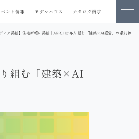
イベント情報
モデルハウス
カタログ請求
ディア掲載】住宅新報に掲載｜ARRCHが取り組む「建築×AI経営」の最前線
カタログ請求
人気の間取りプラン
り組む「建築×AI
オーナー様の体験談
り
会社案内
会社概要
ARRCHの歴史
スタッフ紹介