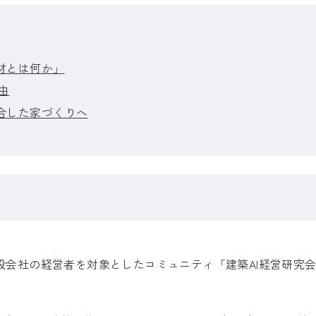
材とは何か」
由
融合した家づくりへ
・建設会社の経営者を対象としたコミュニティ「建築AI経営研究