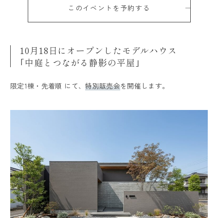
お客様満足度レビュー
このイベントを予約する
よくあるご質問
10月18日にオープンしたモデルハウス
LINE UP
｢中庭とつながる静影の平屋｣
読みもの
限定1棟・先着順 にて、
特別販売会
を開催します。
会社案内
会社概要
スタッフ紹介
ARRCHの歴史
建築家紹介
トップページ