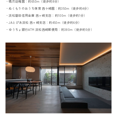
・橋爪幼稚園：約650m（徒歩約8分）
・ぬくもりのおうち保育 西ケ崎園：約350m（徒歩約4分）
・浜松磐田信用金庫 西ヶ崎支店：約100m（徒歩約1分）
・JAとぴあ浜松 西ヶ崎支店：約450m（徒歩約6分）
・ゆうちょ銀行ATM 浜松西崎郵便局：約380m（徒歩約5分）