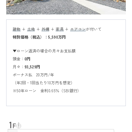
オーナー様専用ページ
採用情報
建物
+
土地
+
外構
+
家具
+
エアコン
が付いて
特別価格（税込）：5
,590万円
▼ローン返済の場合の月々お支払額
頭金：
0円
月々：
93,529
円
Close
ボーナス払 20万円/年
（年2回・1回当たり10万円を想定）
※50年ローン 金利0.65％（SBI銀行）