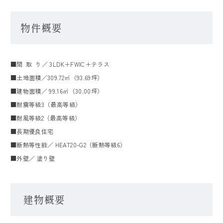
物件概要
■間 取 り／ 3LDK＋FWIC＋テラス
■土地面積／309.72㎡（93.69坪）
■建物面積／ 99.16㎡（30.00坪）
■耐震等級3（最高等級）
■耐風等級2（最高等級）
■長期優良住宅
■断熱等性能／ HEAT20-G2（断熱等級6）
■外壁／ 塗り壁
建物概要