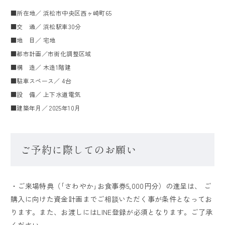
■所在地／ 浜松市中央区西ヶ崎町65
■交 通／ 浜松駅車30分
■地 目／ 宅地
■都市計画／市街化調整区域
■構 造／ 木造1階建
■駐車スペース／ 4台
■設 備／ 上下水道電気
■建築年月／ 2025年10月
ご予約に際してのお願い
・ご来場特典（｢
さわやか｣お食事券5,000円分）の進呈は
、 ご
購入に向けた資金計画までご相談いただく事が条件となってお
ります。また、お渡しにはLINE登録が必須となります。ご了承
ください。