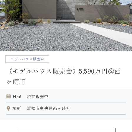
得意なこと・苦手なこと
建築家とつくる理由
絶対に予算を超えない工夫
平屋に自信があります
モデルハウス販売会
ARRCHの家づくり
《モデルハウス販売会》5,590万円＠西
デザイン・設計
ヶ崎町
住宅性能
日程
現在販売中
資金計画
土地探し
場所
浜松市中央区西ヶ崎町
保証・アフターフォロー