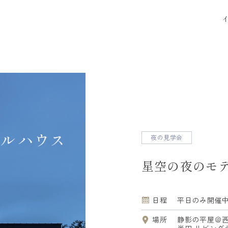
イベント一覧
モデルハウス
夜の見学会
建築事例
星空の夜のモ
はじめまして､ARRCHです
ARRCHの家づく
日程
平日のみ開催
得意なこと・苦手なこと
デザイン・設計
建築家とつくる理由
住宅性能
場所
静影の平屋＠西
絶対に予算を超えない工夫
資金計画