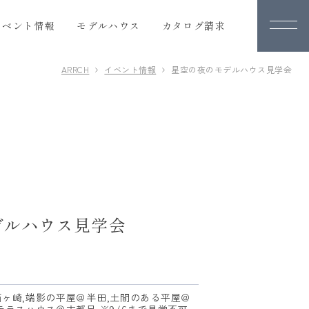
イベント情報
モデルハウス
カタログ請求
ARRCH
イベント情報
星空の夜のモデルハウス見学会
カタログ請求
人気の間取りプラン
オーナー様の体験談
デルハウス見学会
り
会社案内
中
会社概要
ARRCHの歴史
ヶ崎,端影の平屋＠半田,土間のある平屋＠
スタッフ紹介