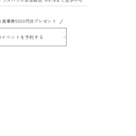
テラスハウス＠志都呂 ※9/6まで見学不可
建築家紹介
ー
食事券5000円分プレゼント
のイベントを予約する
トップページ
ージ
採用情報