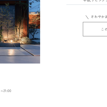
半田,リビング
平屋に自信があります
土地探し
保証・アフターフォロ
さわやかお
こ
お客様満足度レビュー
よくあるご質問
LINE UP
読みもの
オーナー様専用ペ
～21:00