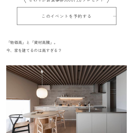
お客様満足度レビュー
このイベントを予約する
よくあるご質問
LINE UP
「物価高」と「資材高騰」。
読みもの
今、家を建てるのは高すぎる？
会社案内
会社概要
スタッフ紹介
ARRCHの歴史
建築家紹介
トップページ