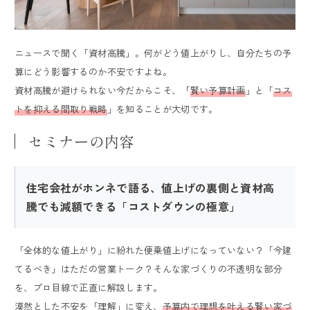
オーナー様専用ページ
採用情報
ニュースで聞く「資材高騰」。何がどう値上がりし、自分たちの予
算にどう影響するのか不安ですよね。
資材高騰が避けられない今だからこそ、「
賢い予算計画
」と「
コス
トを抑える間取り戦略
」を知ることが大切です。
セミナーの内容
Close
住宅会社がホンネで語る、値上げの裏側と資材高
騰でも減額できる「コストダウンの極意」
「全体的な値上がり」に紛れた便乗値上げになっていない？「今建
てるべき」はただの営業トーク？そんな家づくりの不透明な部分
を、プロ目線で正直に解説します。
漠然とした不安を「理解」に変え、
予算内で理想を叶える賢い家づ