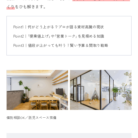
くり
をひも解きます。
Point1｜何がどう上がる？プロが語る資材高騰の現状
Point2｜｢便乗値上げ｣や｢営業トーク｣を見極める知識
Point3｜値段が上がっても叶う！賢い予算＆間取り戦略
個別相談OK／託児スペース完備