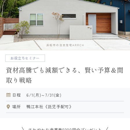
得意なこと・苦手なこと
建築家とつくる理由
絶対に予算を超えない工夫
平屋に自信があります
お役立ちセミナー
ARRCHの家づくり
資材高騰でも減額できる、賢い予算＆間
デザイン・設計
取り戦略
住宅性能
日程
6/1(月)～7/31(金)
資金計画
土地探し
場所
鴨江本社《託児手配可》
保証・アフターフォロー
さわやかお食事券5000円分プレゼント