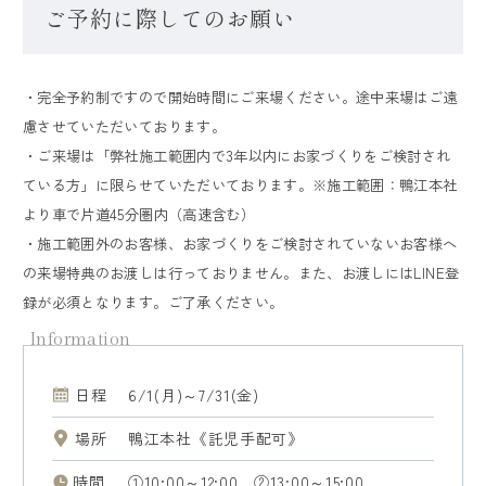
ご予約に際してのお願い
・完全予約制ですので開始時間にご来場ください。途中来場はご遠
慮させていただいております。
・ご来場は「弊社施工範囲内で3年以内にお家づくりをご検討され
ている方」に限らせていただいております。※施工範囲：鴨江本社
より車で片道45分圏内（高速含む）
・施工範囲外のお客様、お家づくりをご検討されていないお客様へ
の来場特典のお渡しは行っておりません。また、お渡しにはLINE登
録が必須となります。ご了承ください。
日程
6/1(月)～7/31(金)
場所
鴨江本社《託児手配可》
時間
①10:00～12:00 ②13:00～15:00