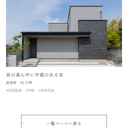
家の真ん中に中庭のある家
浜松市
35.13坪
#回遊動線
#中庭
#収納充実
一覧ページへ戻る