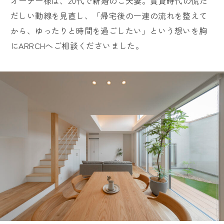
オーナー様は、20代で新婚のご夫妻。賃貸時代の慌た
オーナー様専用ページ
だしい動線を見直し、「帰宅後の一連の流れを整えて
から、ゆったりと時間を過ごしたい」という想いを胸
採用情報
にARRCHへご相談くださいました。
Close