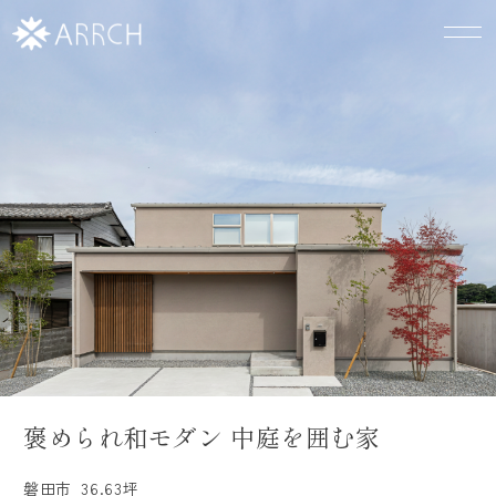
イベント一覧
モデルハウス
カタログ請求
人気の間取りプラン
建築事例
オーナー様の体験談
褒められ和モダン 中庭を囲む家
はじめまして､ARRCHです
磐田市
36.63坪