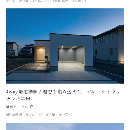
#平屋
#中庭
#勾配天井
#収納充実
#家事ラク
4way帰宅動線！理想を詰め込んだ、ガレージとキッ
チンの平屋
浜松市
32.06坪
#回遊動線
#ガレージ
#平屋
#中庭