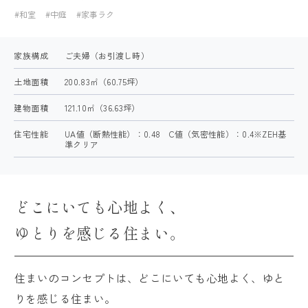
#和室
#中庭
#家事ラク
得意なこと・苦手なこと
建築家とつくる理由
家族構成
ご夫婦（お引渡し時）
絶対に予算を超えない工夫
土地面積
200.83㎡（60.75坪）
平屋に自信があります
建物面積
121.10㎡（36.63坪）
住宅性能
UA値（断熱性能）：0.48 C値（気密性能）：0.4※ZEH基
ARRCHの家づくり
準クリア
デザイン・設計
どこにいても心地よく、
住宅性能
資金計画
ゆとりを感じる住まい。
土地探し
保証・アフターフォロー
住まいのコンセプトは、どこにいても心地よく、ゆと
りを感じる住まい。