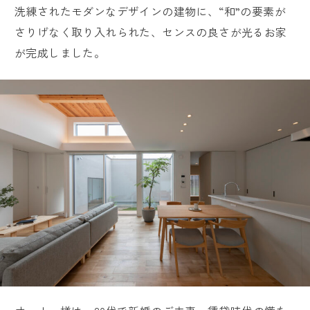
洗練されたモダンなデザインの建物に、“和”の要素が
お客様満足度レビュー
さりげなく取り入れられた、センスの良さが光るお家
よくあるご質問
が完成しました。
LINE UP
読みもの
会社案内
会社概要
スタッフ紹介
ARRCHの歴史
建築家紹介
トップページ