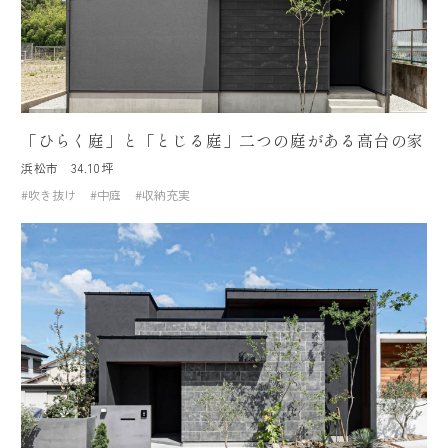
「ひらく庭」と「とじる庭」二つの庭がある高台の家
浜松市
34.10坪
#吹き抜け
#中庭
#収納充実