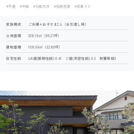
#平屋
#中庭
#勾配天井
#収納充実
#家事ラク
得意なこと・苦手なこと
建築家とつくる理由
家族構成
ご夫婦+お子さま2人（お引渡し時）
絶対に予算を超えない工夫
土地面積
328.18㎡（99.27坪）
平屋に自信があります
建物面積
108.06㎡（32.69坪）
住宅性能
UA値(断熱性能):0.41 C値(気密性能):0.3 耐震等級3
ARRCHの家づくり
デザイン・設計
住宅性能
資金計画
土地探し
保証・アフターフォロー