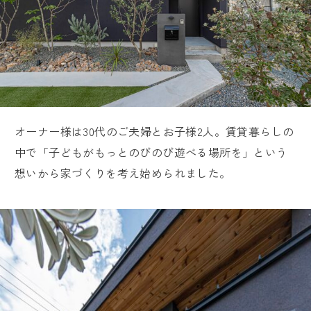
お客様満足度レビュー
よくあるご質問
LINE UP
読みもの
オーナー様は30代のご夫婦とお子様2人。賃貸暮らしの
中で「子どもがもっとのびのび遊べる場所を」という
会社案内
想いから家づくりを考え始められました。
会社概要
スタッフ紹介
ARRCHの歴史
建築家紹介
トップページ