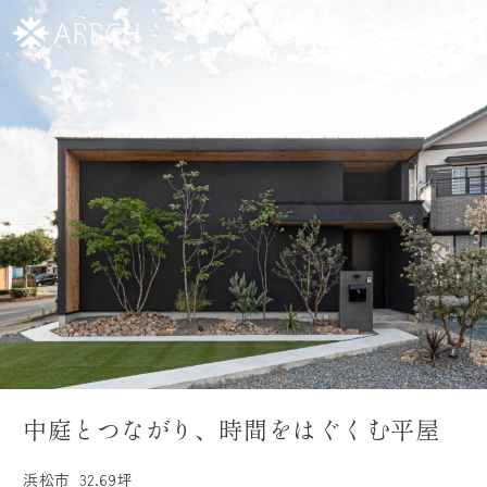
イベント一覧
モデルハウス
カタログ請求
人気の間取りプラン
建築事例
オーナー様の体験談
中庭とつながり、時間をはぐくむ平屋
はじめまして､ARRCHです
浜松市
32.69坪