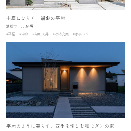
中庭にひらく 端影の平屋
浜松市
30.54坪
#平屋
#中庭
#勾配天井
#収納充実
#家事ラク
平屋のように暮らす、四季を愉しむ和モダンの家