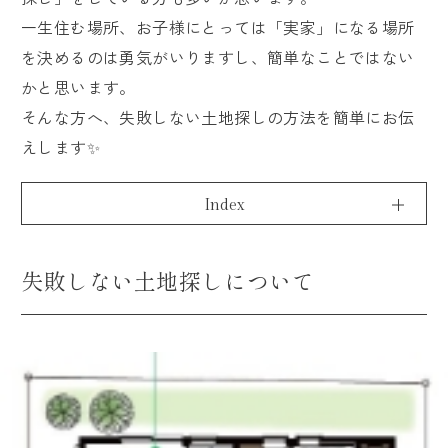
一生住む場所、お子様にとっては「実家」になる場所
得意なこと・苦手なこと
を決めるのは勇気がいりますし、簡単なことではない
建築家とつくる理由
かと思います。
絶対に予算を超えない工夫
そんな方へ、失敗しない土地探しの方法を簡単にお伝
平屋に自信があります
えします✨
ARRCHの家づくり
Index
デザイン・設計
失敗しない土地探しについて
住宅性能
資金計画
土地探し
保証・アフターフォロー