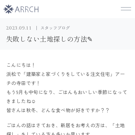
スタッフブログ
2023.09.11
失敗しない土地探しの方法✎
イベント一覧
モデルハウス
こんにちは！
カタログ請求
人気の間取りプラン
浜松で「建築家と家づくりをしている注文住宅」アー
チの寺田です！
建築事例
もう9月も中旬になり、ごはんもおいしい季節になって
きましたね☺
オーナー様の体験談
皆さんは秋冬、どんな食べ物が好きですか？？
ごはんの話はさておき、新居をお考えの方は、「土地
はじめまして､ARRCHです
探し」をしている方も多いか思います。